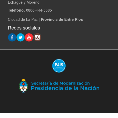
Echague y Moreno.
Teléfono:
0800-444-5585
Ciudad de La Paz |
Provincia de Entre Ríos
Redes sociales
(A
en
ve
nu