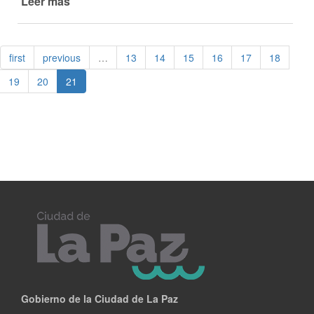
Leer más
de
TALLERES
EN
CASA
first
previous
…
13
14
15
16
17
18
DE
LA
19
20
21
CULTURA
Gobierno de la Ciudad de La Paz