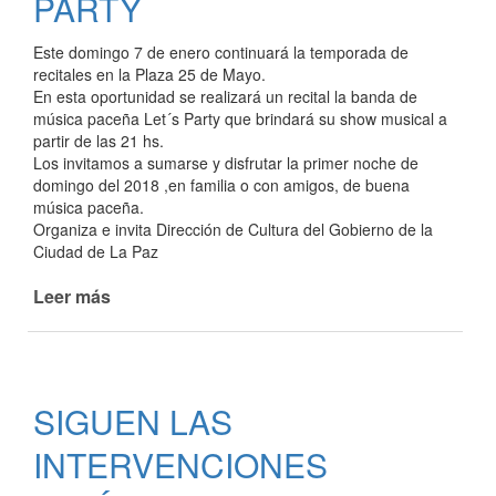
PARTY
Este domingo 7 de enero continuará la temporada de
recitales en la Plaza 25 de Mayo.
En esta oportunidad se realizará un recital la banda de
música paceña Let´s Party que brindará su show musical a
partir de las 21 hs.
Los invitamos a sumarse y disfrutar la primer noche de
domingo del 2018 ,en familia o con amigos, de buena
música paceña.
Organiza e invita Dirección de Cultura del Gobierno de la
Ciudad de La Paz
Leer más
de
RECITALES
EN
LA
PLAZA
SIGUEN LAS
"25
DE
INTERVENCIONES
MAYO"
-