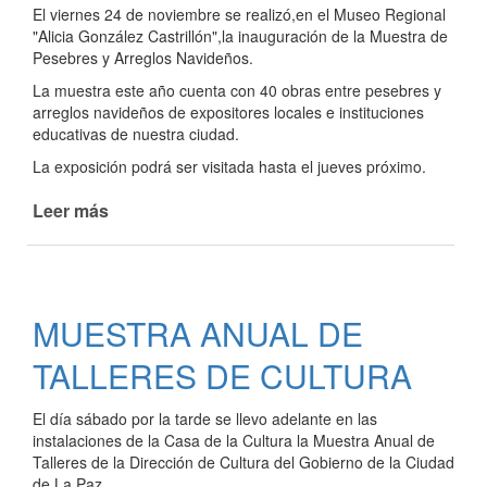
El viernes 24 de noviembre se realizó,en el Museo Regional
"Alicia González Castrillón",la inauguración de la Muestra de
Pesebres y Arreglos Navideños.
La muestra este año cuenta con 40 obras entre pesebres y
arreglos navideños de expositores locales e instituciones
educativas de nuestra ciudad.
La exposición podrá ser visitada hasta el jueves próximo.
Leer más
de
MUESTRA
DE
PESEBRES
Y
MUESTRA ANUAL DE
ARREGLOS
NAVIDEÑOS
TALLERES DE CULTURA
El día sábado por la tarde se llevo adelante en las
instalaciones de la Casa de la Cultura la Muestra Anual de
Talleres de la Dirección de Cultura del Gobierno de la Ciudad
de La Paz.