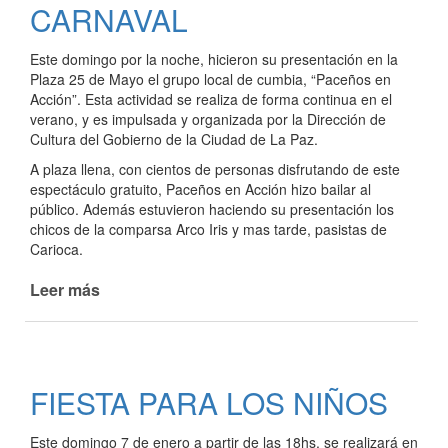
CARNAVAL
Este domingo por la noche, hicieron su presentación en la
Plaza 25 de Mayo el grupo local de cumbia, “Paceños en
Acción”. Esta actividad se realiza de forma continua en el
verano, y es impulsada y organizada por la Dirección de
Cultura del Gobierno de la Ciudad de La Paz.
A plaza llena, con cientos de personas disfrutando de este
espectáculo gratuito, Paceños en Acción hizo bailar al
público. Además estuvieron haciendo su presentación los
chicos de la comparsa Arco Iris y mas tarde, pasistas de
Carioca.
Leer más
de
RECITAL
DE
PACEÑOS
EN
FIESTA PARA LOS NIÑOS
ACCIÓN
A
Este domingo 7 de enero a partir de las 18hs, se realizará en
PLAZA