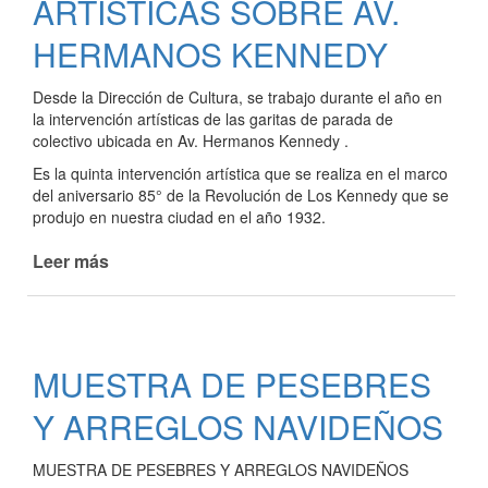
ARTÍSTICAS SOBRE AV.
LET
HERMANOS KENNEDY
´S
PARTY
Desde la Dirección de Cultura, se trabajo durante el año en
la intervención artísticas de las garitas de parada de
colectivo ubicada en Av. Hermanos Kennedy .
Es la quinta intervención artística que se realiza en el marco
del aniversario 85° de la Revolución de Los Kennedy que se
produjo en nuestra ciudad en el año 1932.
Leer más
de
SIGUEN
LAS
INTERVENCIONES
ARTÍSTICAS
MUESTRA DE PESEBRES
SOBRE
AV.
Y ARREGLOS NAVIDEÑOS
HERMANOS
KENNEDY
MUESTRA DE PESEBRES Y ARREGLOS NAVIDEÑOS