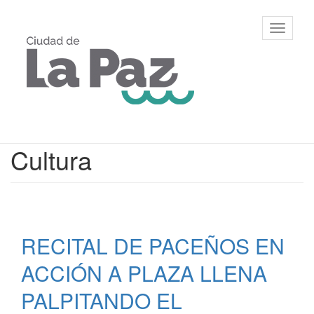
Ir
al
Municipalidad
Mostrar/
contenido
de La Paz,
barra
principal
Entre Ríos
de
navegac
Contenido
Cultura
principal
RECITAL DE PACEÑOS EN
ACCIÓN A PLAZA LLENA
PALPITANDO EL