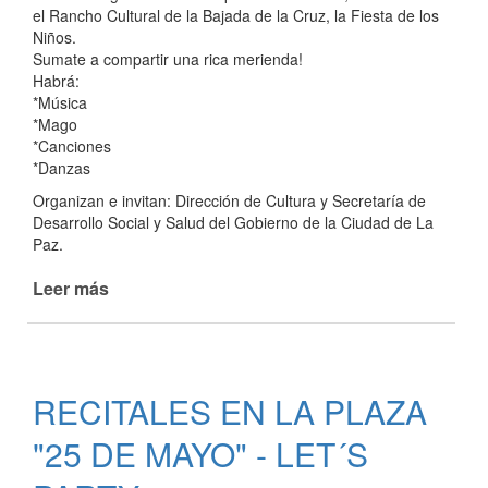
el Rancho Cultural de la Bajada de la Cruz, la Fiesta de los
LLENA
Niños.
PALPITANDO
Sumate a compartir una rica merienda!
EL
Habrá:
CARNAVAL
*Música
*Mago
*Canciones
*Danzas
Organizan e invitan: Dirección de Cultura y Secretaría de
Desarrollo Social y Salud del Gobierno de la Ciudad de La
Paz.
Leer más
de
FIESTA
PARA
LOS
NIÑOS
RECITALES EN LA PLAZA
"25 DE MAYO" - LET´S