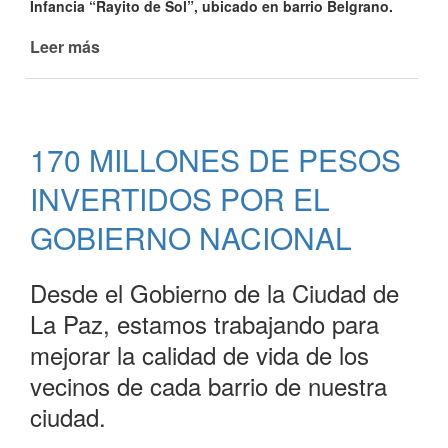
Infancia “Rayito de Sol”, ubicado en barrio Belgrano.
Leer más
de
QUEDO
INAUGURADO
EL
ESPACIO
170 MILLONES DE PESOS
PARA
LA
INVERTIDOS POR EL
PRIMERA
INFANCIA
GOBIERNO NACIONAL
“RAYITO
DE
Desde el Gobierno de la Ciudad de
SOL
La Paz, estamos trabajando para
mejorar la calidad de vida de los
vecinos de cada barrio de nuestra
ciudad.