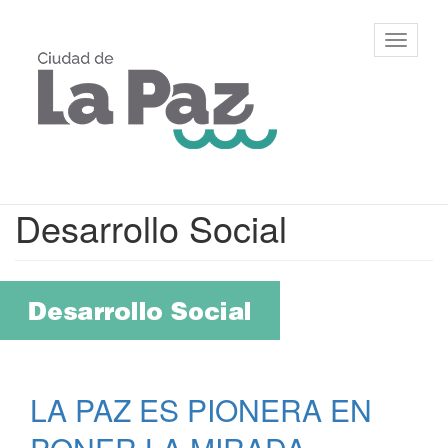
Ir
al
Municipalidad
Mostrar/
contenido
de La Paz,
barra
principal
Entre Ríos
de
navegac
Contenido
Desarrollo Social
principal
LA PAZ ES PIONERA EN