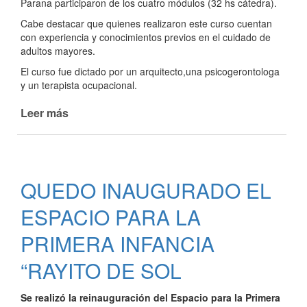
Parana participaron de los cuatro módulos (32 hs cátedra).
Cabe destacar que quienes realizaron este curso cuentan
con experiencia y conocimientos previos en el cuidado de
adultos mayores.
El curso fue dictado por un arquitecto,una psicogerontologa
y un terapista ocupacional.
Leer más
de
ENTREGA
DIPLOMAS
AUTONOMIA
PERSONAL
QUEDO INAUGURADO EL
Y
ACCESIBILIDAD
ESPACIO PARA LA
UNIVERSAL
PARA
PRIMERA INFANCIA
ADULTOS
“RAYITO DE SOL
MAYORES
Se realizó la reinauguración del Espacio para la Primera