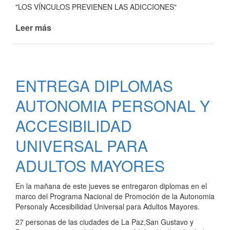
"LOS VÍNCULOS PREVIENEN LAS ADICCIONES"
Leer más
de
TALLERES
DE
APOYO
DE
ENTREGA DIPLOMAS
ENCUENTROS
PSICOEDUCATIVOS
AUTONOMIA PERSONAL Y
Y
DE
ACCESIBILIDAD
ASISTENCIA
UNIVERSAL PARA
ADULTOS MAYORES
En la mañana de este jueves se entregaron diplomas en el
marco del Programa Nacional de Promoción de la Autonomia
Personaly Accesibilidad Universal para Adultos Mayores.
27 personas de las ciudades de La Paz,San Gustavo y