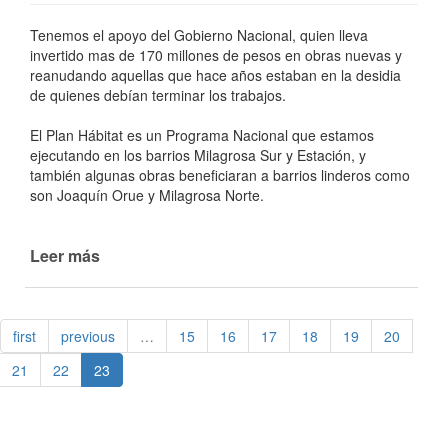
Tenemos el apoyo del Gobierno Nacional, quien lleva
invertido mas de 170 millones de pesos en obras nuevas y
reanudando aquellas que hace años estaban en la desidia
de quienes debían terminar los trabajos.
El Plan Hábitat es un Programa Nacional que estamos
ejecutando en los barrios Milagrosa Sur y Estación, y
también algunas obras beneficiaran a barrios linderos como
son Joaquín Orue y Milagrosa Norte.
Leer más
de
170
MILLONES
DE
first
previous
…
15
16
17
18
19
20
PESOS
INVERTIDOS
21
22
23
POR
EL
GOBIERNO