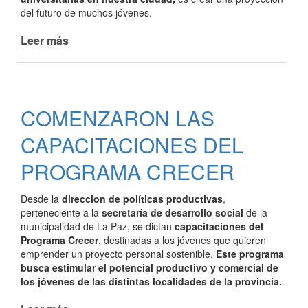
del futuro de muchos jóvenes.
Leer más
de
EL
INTENDENTE
FIRMO
UN
COMENZARON LAS
ACTA
DE
CAPACITACIONES DEL
INTENCIÓN
CON
PROGRAMA CRECER
LA
UNER
Desde la
direccion de políticas productivas
,
PARA
perteneciente a la
secretaría de desarrollo social
de la
LA
municipalidad de La Paz, se dictan
capacitaciones del
GESTIÓN
Programa Crecer
, destinadas a los jóvenes que quieren
DE
emprender un proyecto personal sostenible.
Este programa
TECNICATURAS
busca estimular el potencial productivo y comercial de
los jóvenes de las distintas localidades de la provincia.
EN
LA