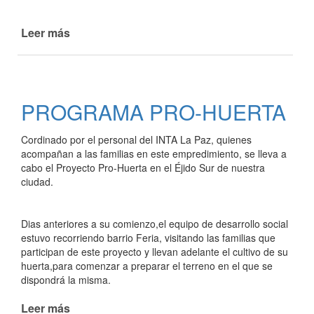
Leer más
de
LA
MUNICIPALIDAD
RECIBIÓ
UN
PROGRAMA PRO-HUERTA
SUBSIDIO
PARA
Cordinado por el personal del INTA La Paz, quienes
LA
acompañan a las familias en este empredimiento, se lleva a
FERIA
cabo el Proyecto Pro-Huerta en el Éjido Sur de nuestra
ZONAL
ciudad.
Dias anteriores a su comienzo,el equipo de desarrollo social
estuvo recorriendo barrio Feria, visitando las familias que
participan de este proyecto y llevan adelante el cultivo de su
huerta,para comenzar a preparar el terreno en el que se
dispondrá la misma.
Leer más
de