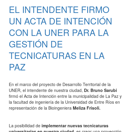
PIONERA
EL INTENDENTE FIRMO
EN
PONER
UN ACTA DE INTENCIÓN
LA
MIRADA
CON LA UNER PARA LA
SOBRE
GESTIÓN DE
EL
GÉNERO
TECNICATURAS EN LA
MASCULINO
EN
PAZ
CAPACITACIÓN
SOBRE
VIOLENCIA
En el marco del proyecto de Desarrollo Territorial de la
UNER, el intendente de nuestra ciudad,
Dr. Bruno Sarubi
firmó el Acta de Intención entre la municipalidad de La Paz y
la facultad de ingeniería de la Universidad de Entre Ríos en
representación de la Bioingeniera
Meliza Frisoli.
La posibilidad de
implementar nuevas tecnicaturas
universitarias en nuestra ciudad,
es crear una proyección