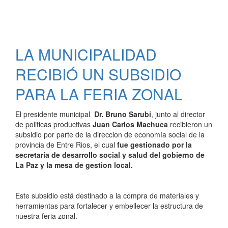
PRIMER
ENCUENTRO
SOBRE
DISCAPACIDAD
LA MUNICIPALIDAD
Y
SALUD
RECIBIÓ UN SUBSIDIO
MENTAL
EN
PARA LA FERIA ZONAL
LA
CIUDAD
El presidente municipal
Dr. Bruno Sarubi
, junto al director
DE
de politicas productivas
Juan Carlos Machuca
recibieron un
LA
subsidio por parte de la direccion de economía social de la
PAZ
provincia de Entre Rios, el cual
fue gestionado por la
secretaría de desarrollo social y salud del gobierno de
La Paz y la mesa de gestion local.
Este subsidio está destinado a la compra de materiales y
herramientas para fortalecer y embellecer la estructura de
nuestra feria zonal.