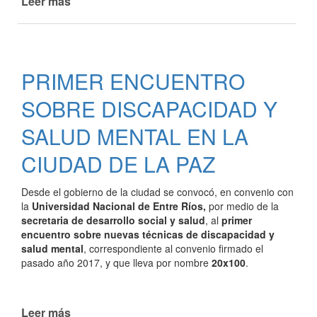
Leer más
de
PAZ
COMENZARON
LAS
CAPACITACIONES
DEL
PRIMER ENCUENTRO
PROGRAMA
CRECER
SOBRE DISCAPACIDAD Y
SALUD MENTAL EN LA
CIUDAD DE LA PAZ
Desde el gobierno de la ciudad se convocó, en convenio con
la
Universidad Nacional de Entre Ríos,
por medio de la
secretaria de desarrollo social y salud
, al
primer
encuentro sobre nuevas técnicas de discapacidad y
salud mental
, correspondiente al convenio firmado el
pasado año 2017, y que lleva por nombre
20x100
.
Leer más
de