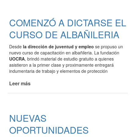
EQUIPO
DE
JUVENTUD
COMENZÓ A DICTARSE EL
Y
EMPLEO
CURSO DE ALBAÑILERIA
SE
REUNIÓ
Desde
la dirección de juventud y empleo
se propuso un
CON
nuevo curso de capacitación en albañileria. La fundación
EL
UOCRA
, brindó material de estudio gratuito a quienes
NUEVO
asistieron a la primer clase y proximamente entregará
JEFE
indumentaria de trabajo y elementos de protección
DE
LA
Leer más
de
AGENCIA
COMENZÓ
TERRITORIAL
A
PARANÁ
DICTARSE
EL
NUEVAS
CURSO
DE
OPORTUNIDADES
ALBAÑILERIA