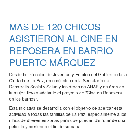
DIRECCIÓN
DE
JUVENTUD
MAS DE 120 CHICOS
Y
EMPLEO
ASISTIERON AL CINE EN
ESTUVO
PRESENTE
REPOSERA EN BARRIO
EN
PUERTO MÁRQUEZ
EL
FORO
DE
Desde la Dirección de Juventud y Empleo del Gobierno de la
JÓVENES
Ciudad de La Paz, en conjunto con la Secretaría de
LÍDERES
Desarrollo Social y Salud y las áreas de ANAF y de área de
EN
la mujer, llevan adelante el proyrcto de "Cine en Reposera
en los barrios".
PARANÁ
Esta iniciativa se desarrolla con el objetivo de acercar esta
actividad a todas las familias de La Paz, especialmente a los
niños de diferentes zonas para que puedan disfrutar de una
película y merienda el fin de semana.