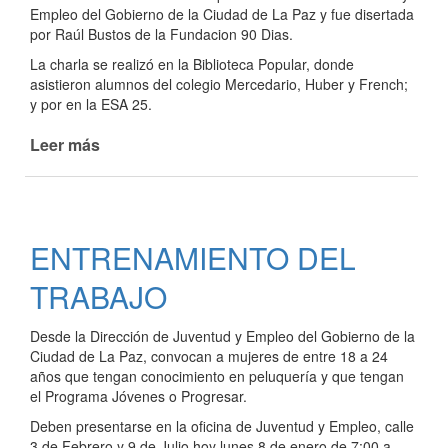
Empleo del Gobierno de la Ciudad de La Paz y fue disertada
por Raúl Bustos de la Fundacion 90 Dias.
La charla se realizó en la Biblioteca Popular, donde
asistieron alumnos del colegio Mercedario, Huber y French;
y por en la ESA 25.
Leer más
de
JORNADA
SOBRE
PREVENCIÓN
DE
ENTRENAMIENTO DEL
ADICCIONES:
LA
TRABAJO
DIRECCIÓN
DE
Desde la Dirección de Juventud y Empleo del Gobierno de la
JUVENTUD
Ciudad de La Paz, convocan a mujeres de entre 18 a 24
RETOMA
años que tengan conocimiento en peluquería y que tengan
LAS
el Programa Jóvenes o Progresar.
ACTIVIDADES
Deben presentarse en la oficina de Juventud y Empleo, calle
PARA
3 de Febrero y 9 de Julio hoy lunes 8 de enero de 7:00 a