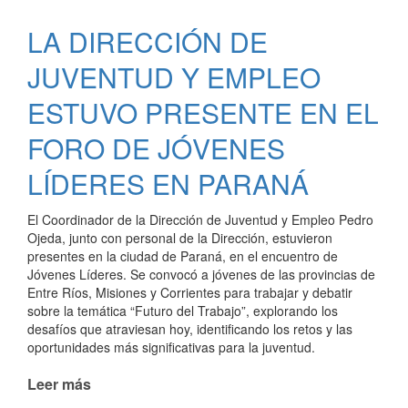
JUVENTUD
LA DIRECCIÓN DE
MANTUVO
UNA
JUVENTUD Y EMPLEO
REUNIÓN
CON
ESTUVO PRESENTE EN EL
LOS
FORO DE JÓVENES
CENTROS
DE
LÍDERES EN PARANÁ
ESTUDIANTES
El Coordinador de la Dirección de Juventud y Empleo Pedro
Ojeda, junto con personal de la Dirección, estuvieron
presentes en la ciudad de Paraná, en el encuentro de
Jóvenes Líderes. Se convocó a jóvenes de las provincias de
Entre Ríos, Misiones y Corrientes para trabajar y debatir
sobre la temática “Futuro del Trabajo”, explorando los
desafíos que atraviesan hoy, identificando los retos y las
oportunidades más significativas para la juventud.
Leer más
de
LA