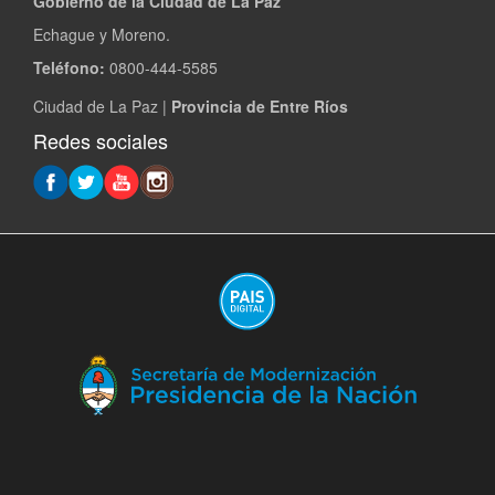
Gobierno de la Ciudad de La Paz
Echague y Moreno.
Teléfono:
0800-444-5585
Ciudad de La Paz |
Provincia de Entre Ríos
Redes sociales
(A
en
ve