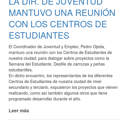
LA DIR. DE JUVENTUD
DÍA
CON
MANTUVO UNA REUNIÓN
LA
HISTÓRICA
CON LOS CENTROS DE
“ESTUDIANTINA”
ESTUDIANTES
El Coordinador de Juventud y Empleo, Pedro Ojeda,
mantuvo una reunión con los Centros de Estudiantes de
nuestra ciudad, para dialogar sobre proyectos como la
Semana del Estudiante, Desfile de carrozas y peñas
estudiantiles.
En dicho encuentro, los representantes de los diferentes
Centros de Estudiantes de nuestra ciudad de nivel
secundario y terciario, expusieron los proyectos que vienen
realizando, como así también algunos otros que tiene
programado desarrollar durante el año.
Leer más
de
LA
DIR.
DE