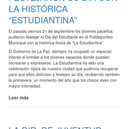
EN
LA HISTÓRICA
LA
“ESTUDIANTINA”
FERIA
DE
LAS
El pasado viernes 21 de septiembre los jóvenes paceños
CARRERAS
pudieron festejar el Dia del Estudiante en el Polideportivo
Y
Municipal con la histórica fiesta de “La Estudiantina”.
OFICIOS
El Gobierno de La Paz, siempre ha ocupado un especial
interés el brindar a los jóvenes espacios donde puedan
recrearse y expresarse. La Estudiantina ha sido una
celebración típica de nuestra ciudad que pudimos recuperar
para que ellos disfruten y festejen su día, recibiendo también
la primavera, un momento del año que los chicos viven con
mayor intensidad.
Leer más
de
LOS
ESTUDIANTES
FESTEJARON
SU