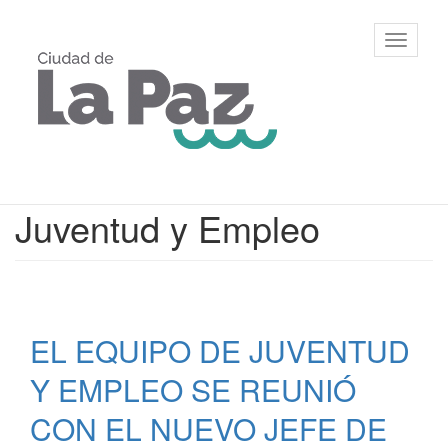
Ir
al
Municipalidad
Mostrar/
contenido
de La Paz,
barra
principal
Entre Ríos
de
navegac
Contenido
Juventud y Empleo
principal
EL EQUIPO DE JUVENTUD
Y EMPLEO SE REUNIÓ
CON EL NUEVO JEFE DE