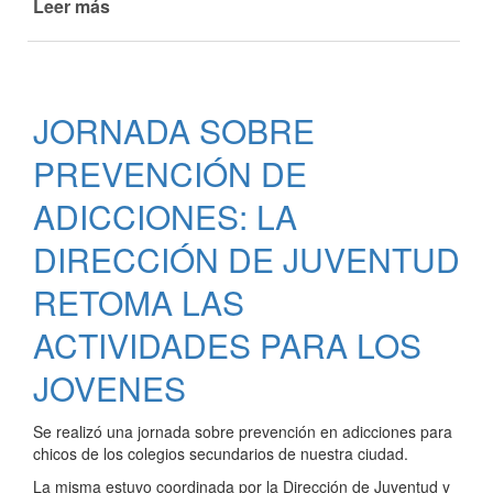
Leer más
de
MAS
DE
120
CHICOS
JORNADA SOBRE
ASISTIERON
AL
PREVENCIÓN DE
CINE
EN
ADICCIONES: LA
REPOSERA
DIRECCIÓN DE JUVENTUD
EN
BARRIO
RETOMA LAS
PUERTO
MÁRQUEZ
ACTIVIDADES PARA LOS
JOVENES
Se realizó una jornada sobre prevención en adicciones para
chicos de los colegios secundarios de nuestra ciudad.
La misma estuvo coordinada por la Dirección de Juventud y