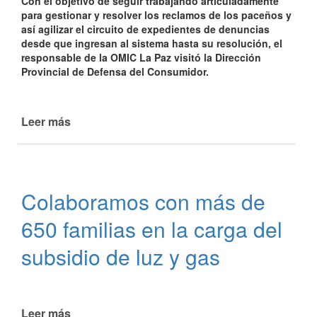
Con el objetivo de seguir trabajando articuladamente
para gestionar y resolver los reclamos de los paceños y
así agilizar el circuito de expedientes de denuncias
desde que ingresan al sistema hasta su resolución, el
responsable de la OMIC La Paz visitó la Dirección
Provincial de Defensa del Consumidor.
Leer más
de
Soluciones
para
los
consumidores
Colaboramos con más de
650 familias en la carga del
subsidio de luz y gas
Leer más
de