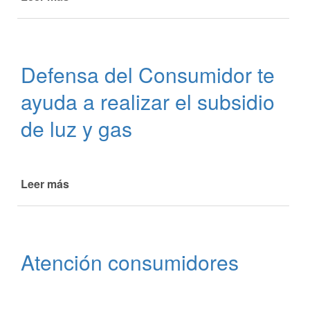
Colaboramos
con
más
de
Defensa del Consumidor te
650
familias
ayuda a realizar el subsidio
en
la
de luz y gas
carga
del
subsidio
de
Leer más
de
luz
Defensa
y
del
gas
Consumidor
te
Atención consumidores
ayuda
a
realizar
el