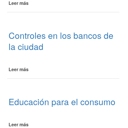
Leer más
de
subsidio
Atención
de
consumidores
luz
y
gas
Controles en los bancos de
la ciudad
Leer más
de
Controles
en
los
bancos
Educación para el consumo
de
la
ciudad
Leer más
de