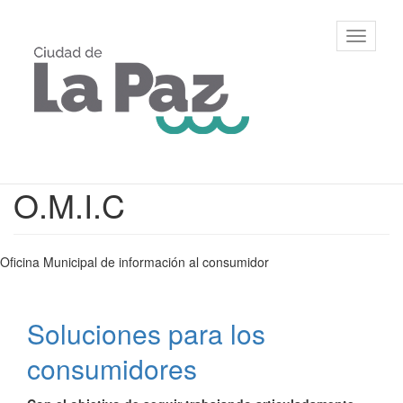
Ir
al
Municipalidad
Mostrar/
contenido
de La Paz,
barra
principal
Entre Ríos
de
navegac
Contenido
O.M.I.C
principal
Oficina Municipal de información al consumidor
Soluciones para los
consumidores