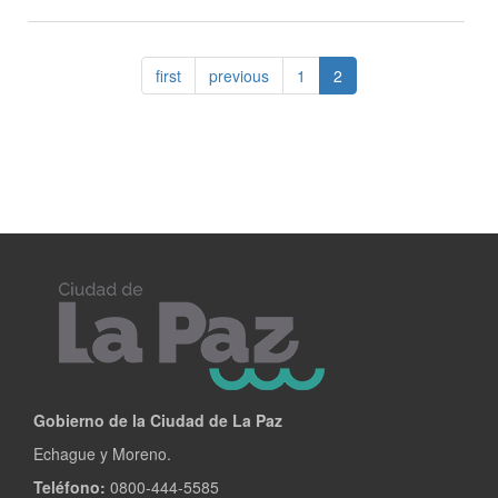
Educación
para
el
first
previous
1
2
consumo
Gobierno de la Ciudad de La Paz
Echague y Moreno.
Teléfono:
0800-444-5585