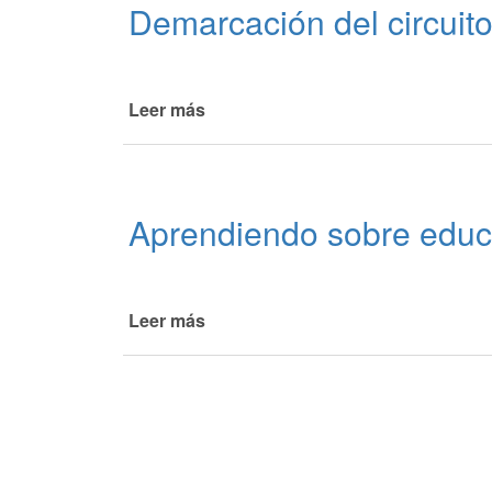
Demarcación del circuito
Leer más
de
Demarcación
del
circuito
de
Aprendiendo sobre educa
Licencias
Leer más
de
Aprendiendo
sobre
educación
vial