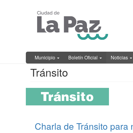
Ir
Municipalidad
al
de La Paz,
contenido
Entre Ríos
principal
Municipio
Boletín Oficial
Noticias
Contenido
Tránsito
principal
Charla de Tránsito para 