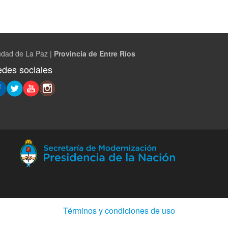
udad de La Paz |
Provincia de Entre Ríos
des sociales
(Abre
en
ventana
nueva)
(Abre
Términos y condiciones de uso
en