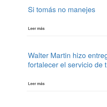
alcoholemia
Si tomás no manejes
y
documentación
Leer más
de
Si
tomás
no
manejes
Walter Martin hizo entr
fortalecer el servicio de
Leer más
de
Walter
Martin
hizo
entrega