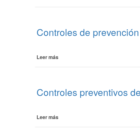
Nuevo
estacionamiento
de
motos
Controles de prevención
Leer más
de
Controles
de
prevención
Controles preventivos d
Leer más
de
Controles
preventivos
de