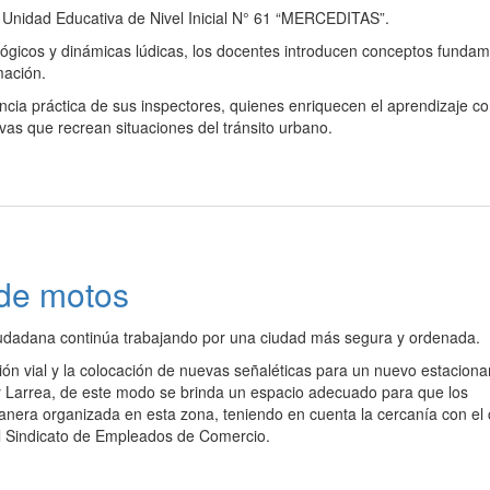
 la Unidad Educativa de Nivel Inicial N° 61 “MERCEDITAS”.
agógicos y dinámicas lúdicas, los docentes introducen conceptos funda
mación.
encia práctica de sus inspectores, quienes enriquecen el aprendizaje c
ivas que recrean situaciones del tránsito urbano.
de motos
Ciudadana continúa trabajando por una ciudad más segura y ordenada.
ión vial y la colocación de nuevas señaléticas para un nuevo estacion
 y Larrea, de este modo se brinda un espacio adecuado para que los
anera organizada en esta zona, teniendo en cuenta la cercanía con el 
el Sindicato de Empleados de Comercio.