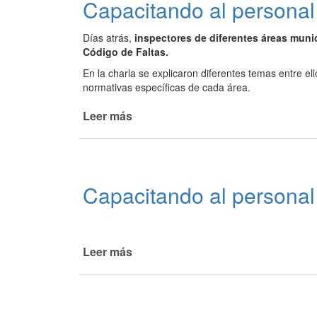
Capacitando al personal
de
nuevos
Días atrás,
inspectores de diferentes áreas muni
vehículos
Código de Faltas.
para
fortalecer
En la charla se explicaron diferentes temas entre e
el
normativas específicas de cada área.
servicio
Leer más
de
de
Capacitando
tránsito
al
en
personal
la
ciudad
Capacitando al personal
de
La
Paz
Leer más
de
Capacitando
al
personal