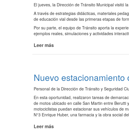
El jueves, la Dirección de Tránsito Municipal visitó
A través de estrategias didácticas, materiales ped
de educación vial desde las primeras etapas de for
Por su parte, el equipo de Tránsito aporta la experi
ejemplos reales, simulaciones y actividades interact
Leer más
de
Charla
de
Tránsito
para
Nuevo estacionamiento 
niños
del
Personal de la Dirección de Tránsito y Seguridad 
jardín
"Merceditas"
En esta oportunidad, realizaron tareas de demarcac
de motos ubicado en calle San Martin entre Berutti
motociclistas puedan estacionar sus vehículos de m
N°3 Enrique Huber, una farmacia y la obra social d
Leer más
de