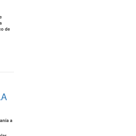
e
a
co de
LA
anía a
ular
,