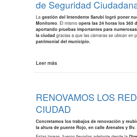
de Seguridad Ciudadan
La
gestión del Intendente Sarubi logró poner nu
Monitoreo
. El mismo
opera las 24 horas los 365 d
aportando pruebas importantes para numerosa
la ciudad
gracias a que las cámaras se ubican en p
patrimonial del municipio.
Leer más
de
La
gestión
de
Sarubi
RENOVAMOS LOS RED
realizó
importantes
CIUDAD
avances
en
Concretamos los trabajos de renovación y reubi
materia
la altura de puente Rojo, en calle Arenales y Bv
de
Estas tareas, fueron llevadas adelante desde la
Seguridad
Dir