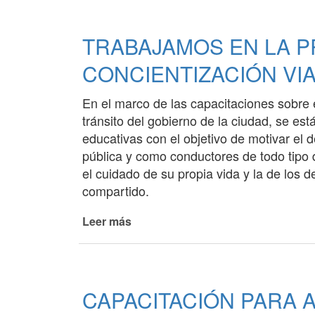
EN
EL
TRABAJAMOS EN LA P
INGRESO
A
CONCIENTIZACIÓN VI
LA
CIUDAD
En el marco de las capacitaciones sobre e
tránsito del gobierno de la ciudad, se es
educativas con el objetivo de motivar el 
pública y como conductores de todo tipo 
el cuidado de su propia vida y la de los
compartido.
Leer más
de
TRABAJAMOS
EN
LA
PROMOCIÓN,
CAPACITACIÓN PARA 
EDUCACIÓN
Y