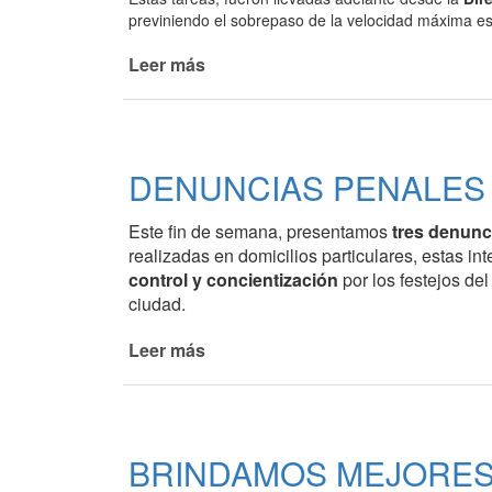
previniendo el sobrepaso de la velocidad máxima est
Ciudadana
Leer más
de
RENOVAMOS
LOS
REDUCTORES
DE
DENUNCIAS PENALES
VELOCIDAD
DE
Este fin de semana, presentamos
tres denunc
LA
realizadas en domicilios particulares, estas i
CIUDAD
control y concientización
por los festejos de
ciudad.
Leer más
de
DENUNCIAS
PENALES
POR
REUNIONES
BRINDAMOS MEJORES
SOCIALES