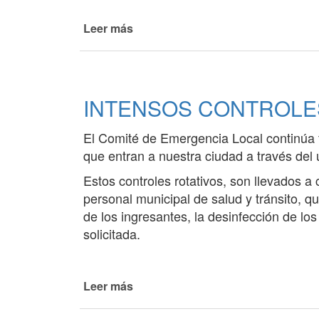
Leer más
de
Vuelve
a
funcionar
la
INTENSOS CONTROLES
oficina
de
El Comité de Emergencia Local continúa 
Licencias
de
que entran a nuestra ciudad a través del 
la
Estos controles rotativos, son llevados a
Dirección
personal municipal de salud y tránsito, q
de
de los ingresantes, la desinfección de lo
Tránsito
solicitada.
Leer más
de
INTENSOS
CONTROLES