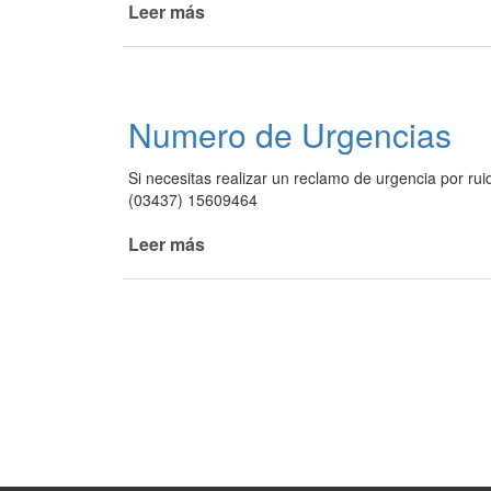
Leer más
de
CAPACITACIÓN
SOBRE
SEGURIDAD
VIAL
Numero de Urgencias
A
PERSONAL
Si necesitas realizar un reclamo de urgencia por rui
MUNICIPAL
(03437) 15609464
DE
LA
Leer más
de
PAZ
Numero
Y
de
ALREDEDORES
Urgencias