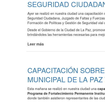
SEGURIDAD CIUDADA
CONCIENTIZACIÓN
VIAL
Ayer se realizó en nuestra ciudad una capacitación 
PARA
Seguridad Ciudadana, Juzgado de Faltas y Fuerzas 
JÓVENES
Formación de Políticas y Gestión de Seguridad vial d
Desde el Gobierno de la Ciudad de La Paz, promove
brindándoles las herramientas necesarias para mejora
Leer más
de
CAPACITACIÓN
PARA
AGENTES
SOBRE
CAPACITACIÓN SOBRE
TRÁNSITO
Y
MUNICIPAL DE LA PA
SEGURIDAD
CIUDADANA
Esta mañana se realizó en nuestra ciudad una
capa
Programa de Fortalecimiento Permanente Institu
donde también asistieron representantes de las ciu