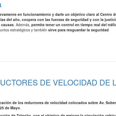
a
evamente en funcionamiento y darle un objetivo claro al Centro d
ías del año, coopera con las fuerzas de seguridad y con la justici
s causas
. Además,
permite tener un control en tiempo real del tráfi
untos estratégicos y también
sirve para resguardar la seguridad
UCTORES DE VELOCIDAD DE 
cación de los reductores de velocidad colocados sobre Av. Sober
. 25 de Mayo
.
ección de Tránsito, con el objetivo de mejorar la circulación vehic