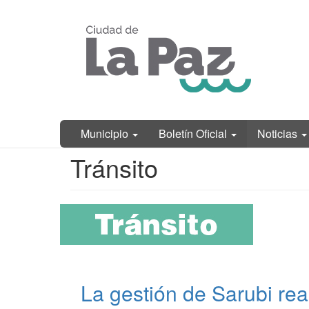
Ir
Municipalidad
al
de La Paz,
contenido
Entre Ríos
principal
Municipio
Boletín Oficial
Noticias
Contenido
Tránsito
principal
La gestión de Sarubi rea