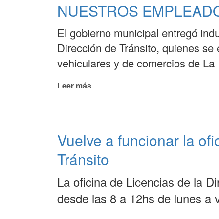
NUESTROS EMPLEAD
El gobierno municipal entregó indu
Dirección de Tránsito, quienes se
vehiculares y de comercios de La 
Leer más
de
BRINDAMOS
MEJORES
CONDICIONES
LABORALES
Vuelve a funcionar la ofi
A
NUESTROS
Tránsito
EMPLEADOS
La oficina de Licencias de la D
desde las 8 a 12hs de lunes a v