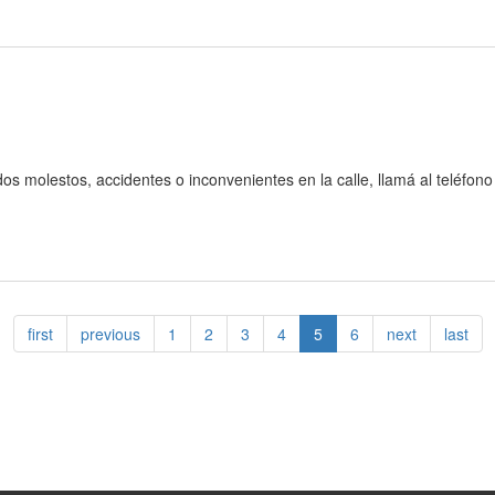
dos molestos, accidentes o inconvenientes en la calle, llamá al teléfono
first
previous
1
2
3
4
5
6
next
last