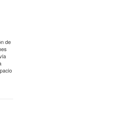
ón de
nes
vía
a
spacio