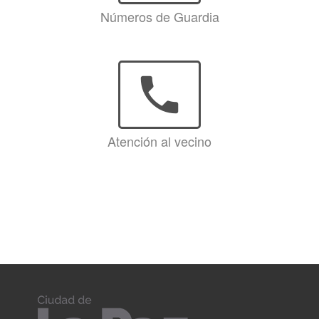
Números de Guardia
phone
Atención al vecino