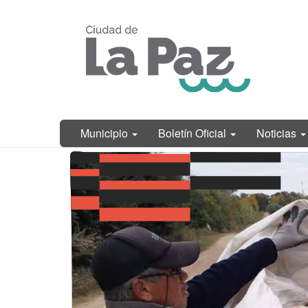
Ir
Municipalidad
al
de La Paz,
contenido
Entre Ríos
principal
Municipio
Boletín Oficial
Noticias
Contenido
principal