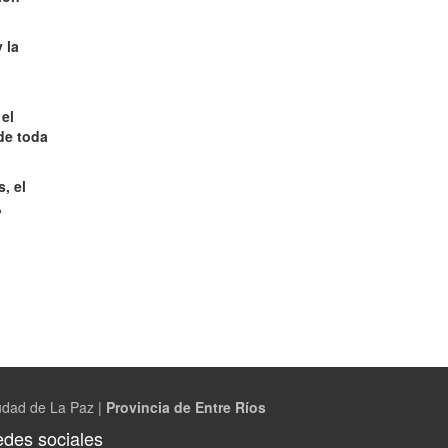
 la
el
de toda
, el
,
udad de La Paz |
Provincia de Entre Ríos
des sociales