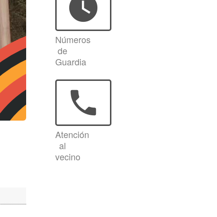
watch_later
Números
de
Guardia
phone
Atención
al
vecino