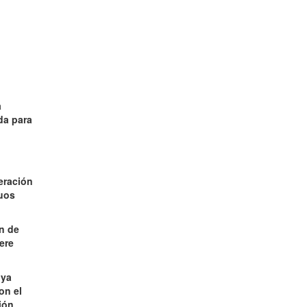
a
da para
peración
duos
ón de
ere
 ya
on el
ión