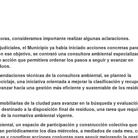
horas, consideramos importante realizar algunas aclaraciones.
udiciales, el Municipio ya había iniciado acciones concretas par
on ese objetivo, se contrató una consultora ambiental especializa
de acción que permitiera ordenar los pasos a seguir y avanzar en
duos.
mendaciones técnicas de la consultora ambiental, se planteó la
ciclaje, una iniciativa orientada a mejorar la clasificación y recu
vanzar hacia una gestión más eficiente y sustentable de los resi
nmobiliarias de la ciudad para avanzar en la búsqueda y evaluaci
io destinado a la disposición final de residuos, una tarea que requi
 de la normativa ambiental vigente.
iental, un espacio de participación y construcción colectiva que
zan periódicamente los días miércoles, a mediados de cada mes, c
as y coordinar acciones conjuntas para seguir mejorando la gest