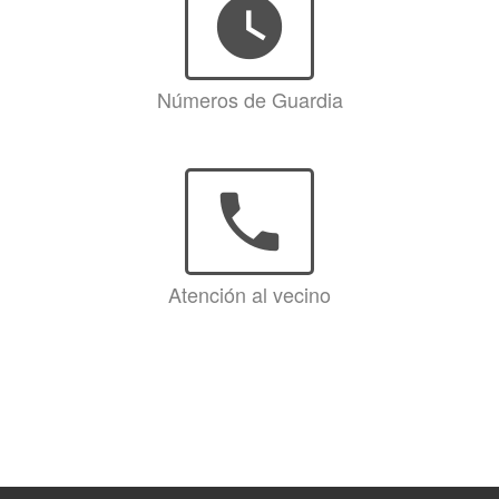
watch_later
Números de Guardia
phone
Atención al vecino