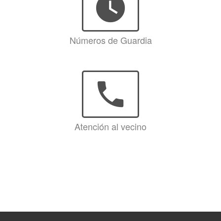
watch_later
Números de Guardia
phone
Atención al vecino