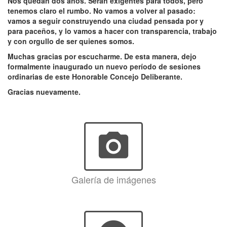
Nos quedan dos años. Serán exigentes para todos, pero
tenemos claro el rumbo. No vamos a volver al pasado:
vamos a seguir construyendo una ciudad pensada por y
para paceños, y lo vamos a hacer con transparencia, trabajo
y con orgullo de ser quienes somos.
Muchas gracias por escucharme. De esta manera, dejo
formalmente inaugurado un nuevo período de sesiones
ordinarias de este Honorable Concejo Deliberante.
Gracias nuevamente.
photo_camera
Galería de imágenes