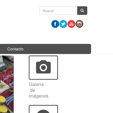
Formulario
Buscar
de
búsqueda
Contacto
photo_camera
Galería
de
imágenes