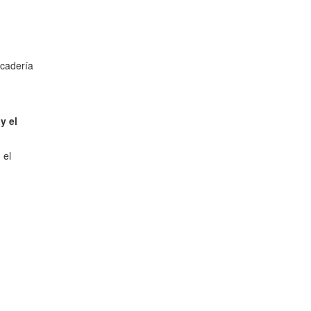
rcadería
y el
 el