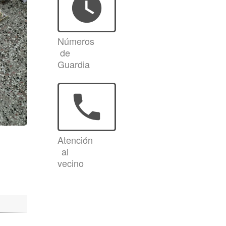
watch_later
Números
de
Guardia
phone
Atención
al
vecino