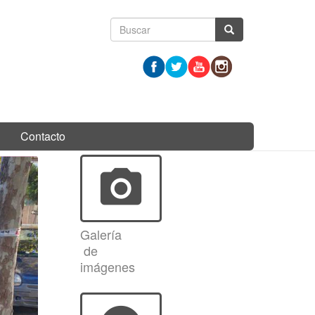
Formulario
Buscar
de
búsqueda
Contacto
photo_camera
Galería
de
imágenes