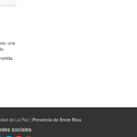
nos, una
io.
ometida
udad de La Paz |
Provincia de Entre Ríos
des sociales