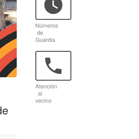
watch_later
Números
de
Guardia
phone
Atención
al
vecino
de