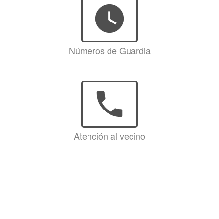
watch_later
Números de Guardia
phone
Atención al vecino