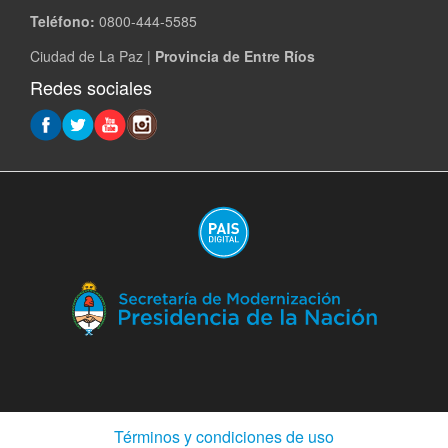
Teléfono:
0800-444-5585
Ciudad de La Paz |
Provincia de Entre Ríos
Redes sociales
(A
en
ve
nu
(Abre
Términos y condiciones de uso