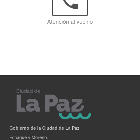
phone
Atención al vecino
Gobierno de la Ciudad de La Paz
Echague y Moreno.