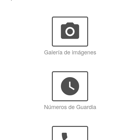
photo_camera
Galería de imágenes
watch_later
Números de Guardia