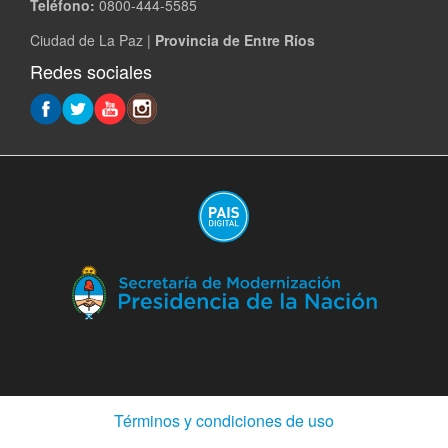
Teléfono:
0800-444-5585
Ciudad de La Paz |
Provincia de Entre Ríos
Redes sociales
(A
en
ve
nu
(Abre
Términos y condiciones de uso
en