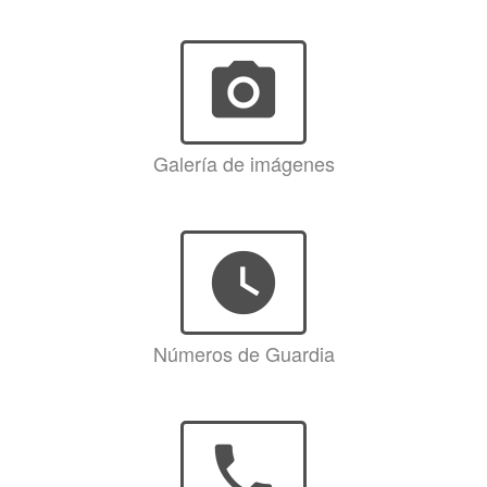
photo_camera
Galería de imágenes
watch_later
Números de Guardia
phone