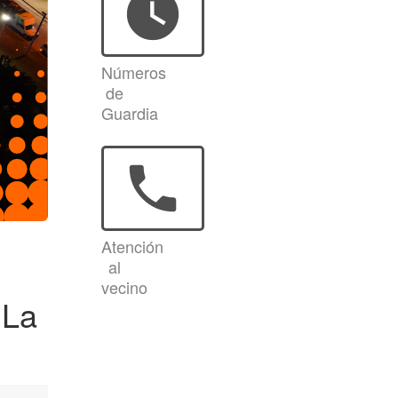
watch_later
Números
de
Guardia
phone
Atención
al
vecino
 La