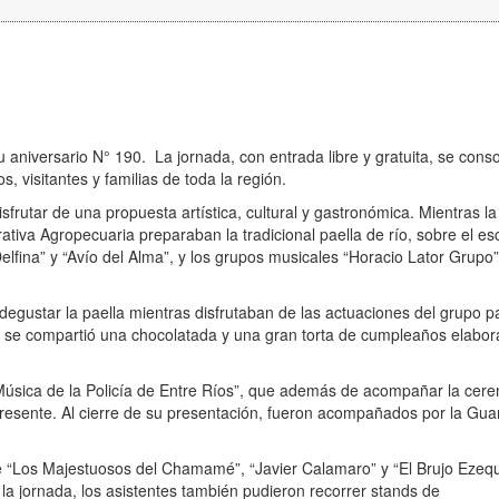
u aniversario N° 190. La jornada, con entrada libre y gratuita, se conso
 visitantes y familias de toda la región.
sfrutar de una propuesta artística, cultural y gastronómica. Mientras 
tiva Agropecuaria preparaban la tradicional paella de río, sobre el es
lfina” y “Avío del Alma”, y los grupos musicales “Horacio Lator Grupo”
n degustar la paella mientras disfrutaban de las actuaciones del grupo 
se compartió una chocolatada y una gran torta de cumpleaños elabor
e Música de la Policía de Entre Ríos”, que además de acompañar la cer
 presente. Al cierre de su presentación, fueron acompañados por la Gua
e “Los Majestuosos del Chamamé”, “Javier Calamaro” y “El Brujo Ezequi
la jornada, los asistentes también pudieron recorrer stands de