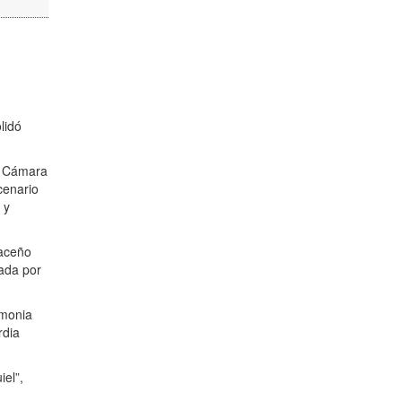
lidó
la Cámara
cenario
 y
paceño
ada por
emonia
rdia
el”,