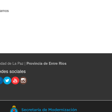
gramos
udad de La Paz |
Provincia de Entre Ríos
des sociales
(Abre
en