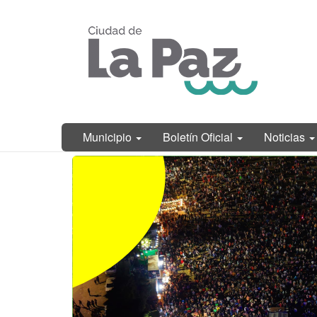
Ir
Municipalidad
al
de La Paz,
contenido
Entre Ríos
principal
Municipio
Boletín Oficial
Noticias
Contenido
principal