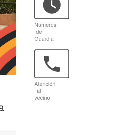
watch_later
Números
de
Guardia
phone
Atención
al
vecino
a