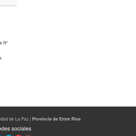
la N°
a
udad de La Paz |
Provincia de Entre Ríos
des sociales