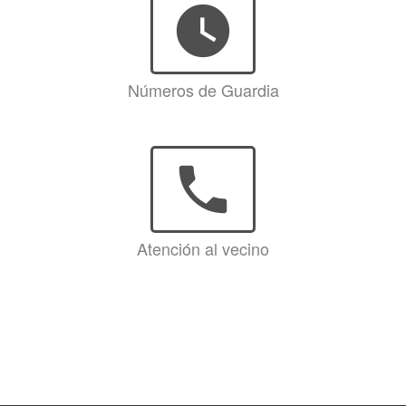
watch_later
Números de Guardia
phone
Atención al vecino