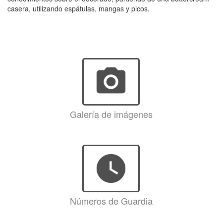
casera, utilizando espátulas, mangas y picos.
photo_camera
Galería de imágenes
watch_later
Números de Guardia