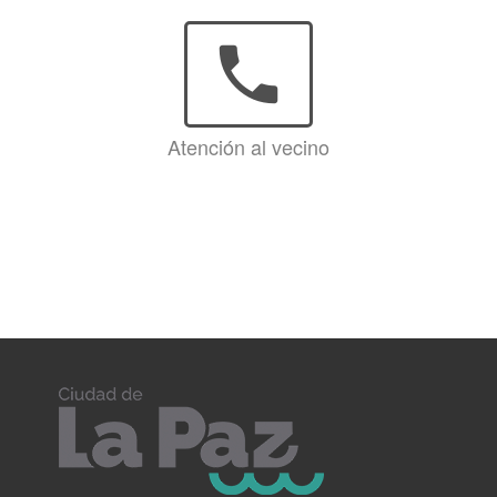
phone
Atención al vecino