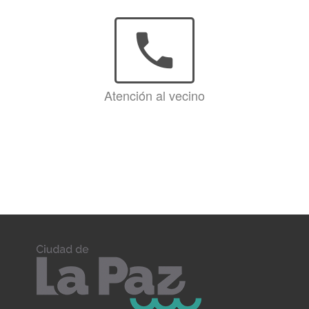
phone
Atención al vecino