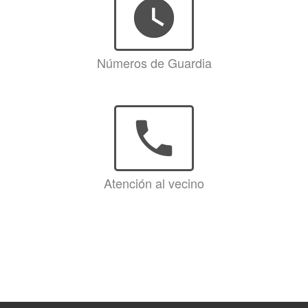
watch_later
Números de Guardia
phone
Atención al vecino