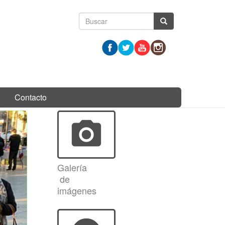
Formulario
Buscar
de
búsqueda
Contacto
photo_camera
Galería
de
imágenes