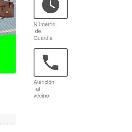
watch_later
Números
de
Guardia
phone
Atención
al
vecino