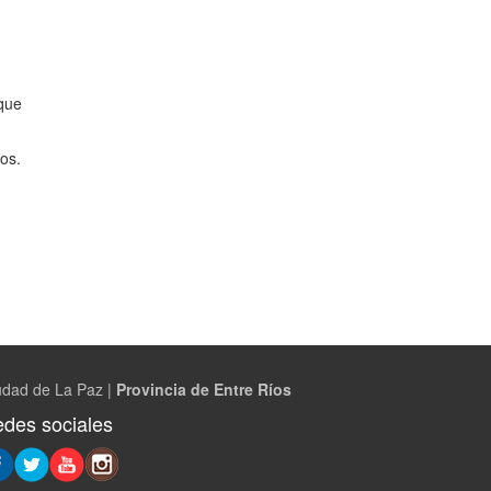
 que
os.
udad de La Paz |
Provincia de Entre Ríos
des sociales