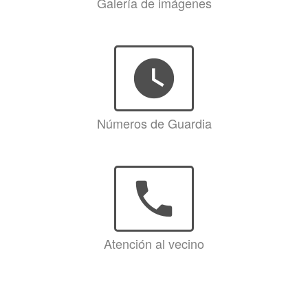
Galería de imágenes
watch_later
Números de Guardia
phone
Atención al vecino