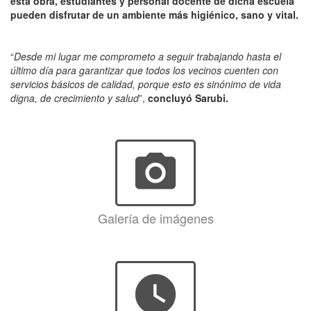
esta obra, estudiantes y personal docente de dicha escuela
pueden disfrutar de un ambiente más higiénico, sano y vital.
“
Desde mi lugar me comprometo a seguir trabajando hasta el
último día para garantizar que todos los vecinos cuenten con
servicios básicos de calidad, porque esto es sinónimo de vida
digna, de crecimiento y salud
”,
concluyó Sarubi.
photo_camera
Galería de imágenes
watch_later