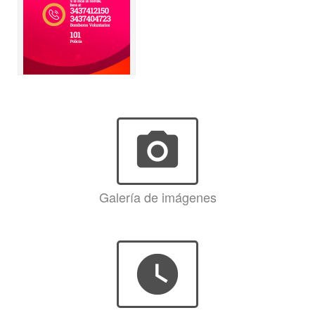
photo_camera
Galería de imágenes
watch_later