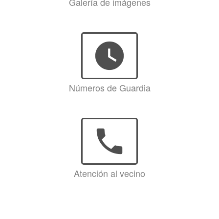
Galería de imágenes
watch_later
Números de Guardia
phone
Atención al vecino