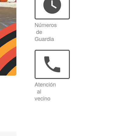
watch_later
Números
de
Guardia
phone
Atención
al
vecino