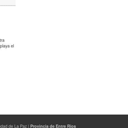
tra
playa el
udad de La Paz |
Provincia de Entre Ríos