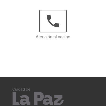
phone
Atención al vecino