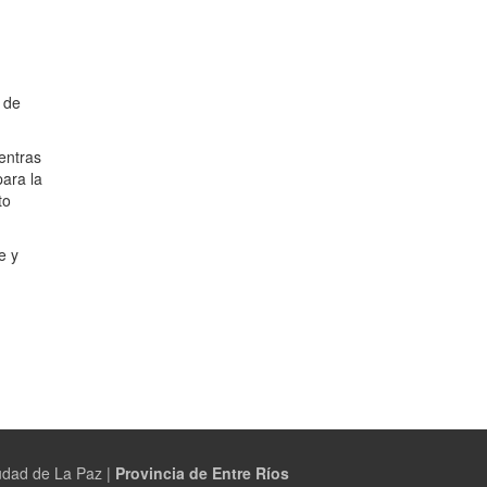
 de
entras
ara la
to
e y
udad de La Paz |
Provincia de Entre Ríos