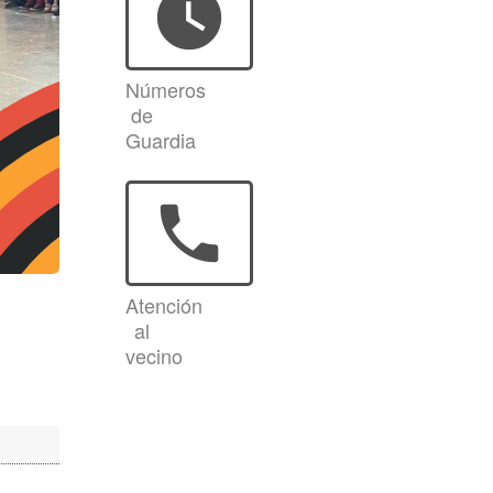
watch_later
Números
de
Guardia
phone
Atención
al
vecino