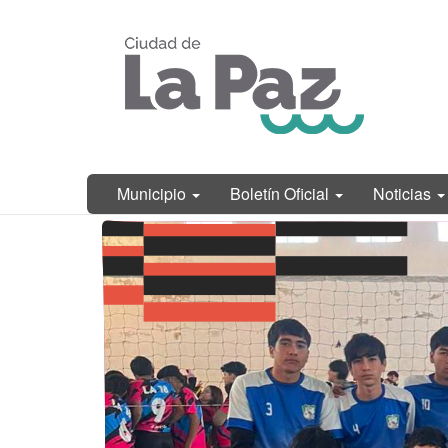
Ir
Municipalidad
al
de La Paz,
contenido
Entre Ríos
principal
Municipio
Boletín Oficial
Noticias
Contenido
principal