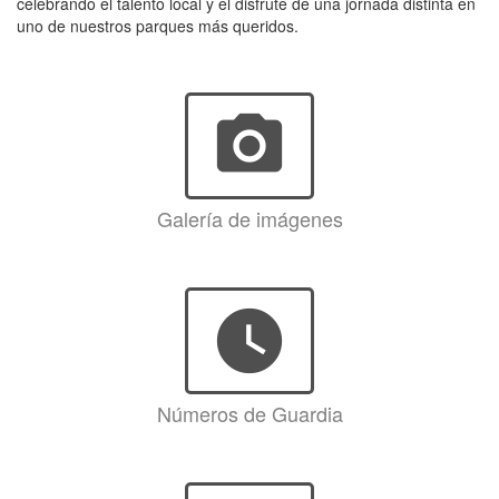
celebrando el talento local y el disfrute de una jornada distinta en
uno de nuestros parques más queridos.
photo_camera
Galería de imágenes
watch_later
Números de Guardia