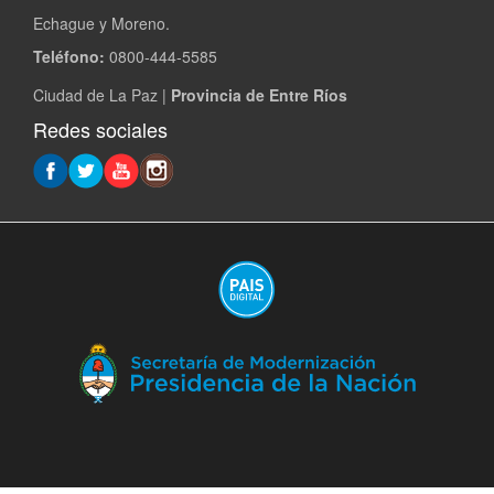
Echague y Moreno.
Teléfono:
0800-444-5585
Ciudad de La Paz |
Provincia de Entre Ríos
Redes sociales
(A
en
ve