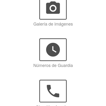
photo_camera
Galería de imágenes
watch_later
Números de Guardia
phone