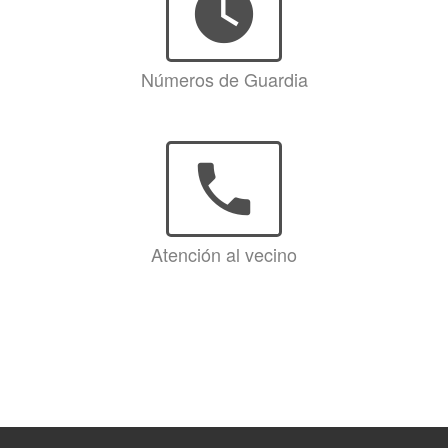
watch_later
Números de Guardia
phone
Atención al vecino