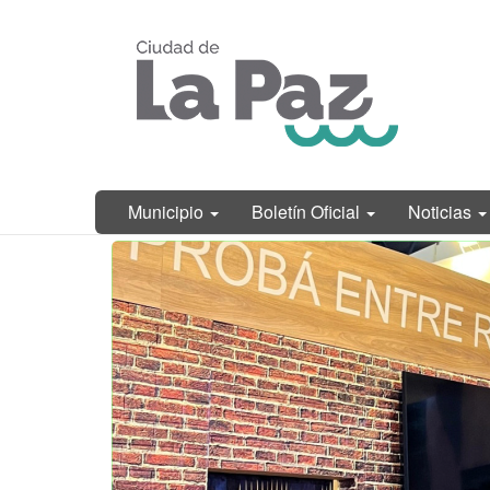
Ir
Municipalidad
al
de La Paz,
contenido
Entre Ríos
principal
Municipio
Boletín Oficial
Noticias
Contenido
principal