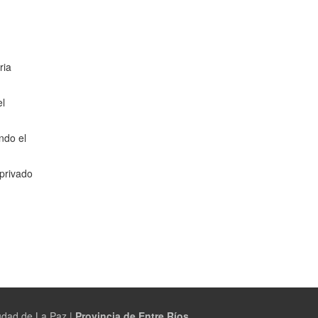
ria
el
ndo el
 privado
udad de La Paz |
Provincia de Entre Ríos