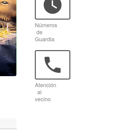
watch_later
Números
de
Guardia
phone
Atención
al
vecino