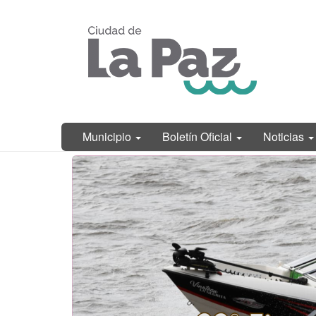
Ir
Municipalidad
al
de La Paz,
contenido
Entre Ríos
principal
Municipio
Boletín Oficial
Noticias
Contenido
principal