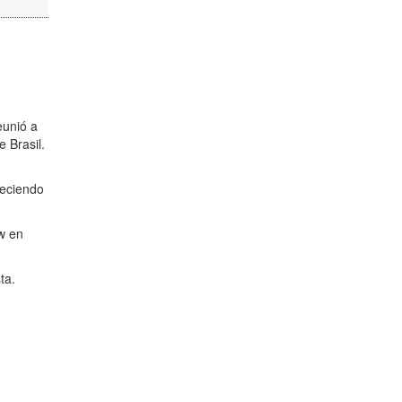
eunió a
 Brasil.
.
reciendo
w en
ta.