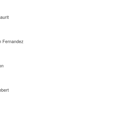
aurit
án Fernandez
on
ebert