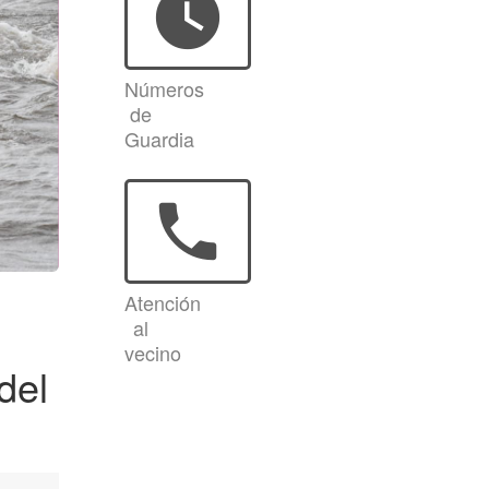
watch_later
Números
de
Guardia
phone
Atención
al
vecino
del