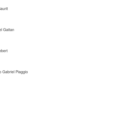
aurit
el Gaitan
ebert
o Gabriel Piaggio