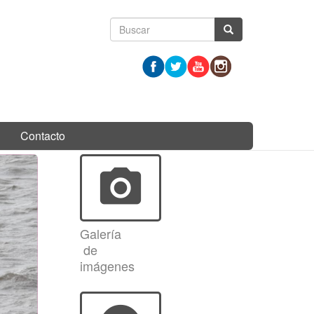
Formulario
Buscar
de
búsqueda
Contacto
photo_camera
Galería
de
imágenes