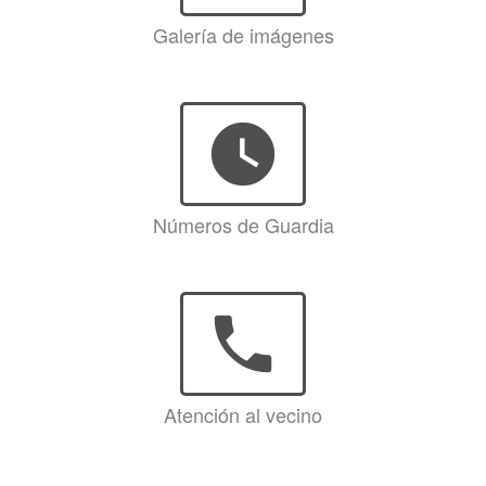
Galería de imágenes
watch_later
Números de Guardia
phone
Atención al vecino