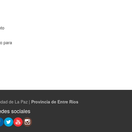
nto
to para
udad de La Paz |
Provincia de Entre Ríos
des sociales