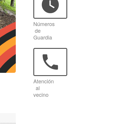
watch_later
Números
de
Guardia
phone
Atención
al
vecino