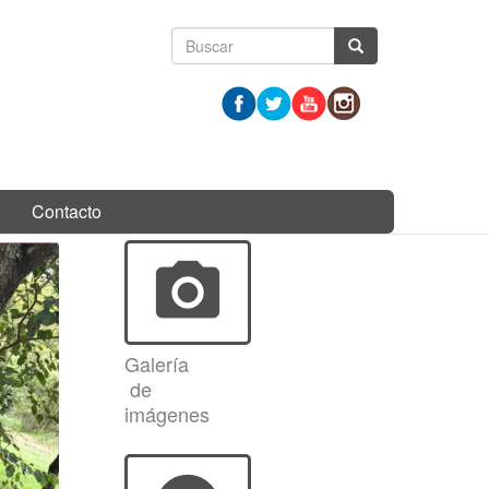
Formulario
Buscar
de
búsqueda
Contacto
photo_camera
Galería
de
imágenes