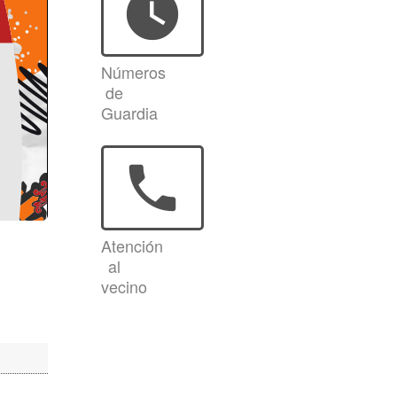
watch_later
Números
de
Guardia
phone
Atención
al
vecino