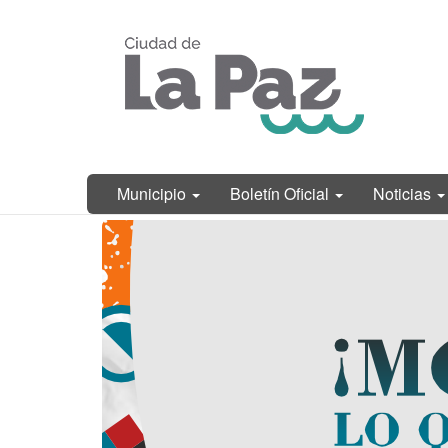
Ir
Municipalidad
al
de La Paz,
contenido
Entre Ríos
principal
Municipio
Boletín Oficial
Noticias
Contenido
principal