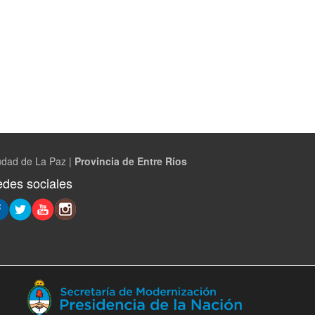
udad de La Paz |
Provincia de Entre Ríos
des sociales
(Abre
en
ventana