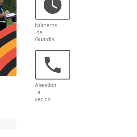
watch_later
Números
de
Guardia
phone
Atención
al
vecino