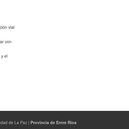
ión vial
tar con
y el
udad de La Paz |
Provincia de Entre Ríos