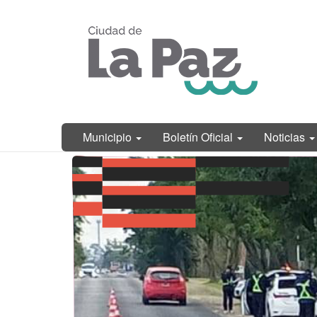
Ir
Municipalidad
al
de La Paz,
contenido
Entre Ríos
principal
Municipio
Boletín Oficial
Noticias
Contenido
principal