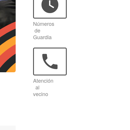
watch_later
Números
de
Guardia
phone
Atención
al
vecino
l