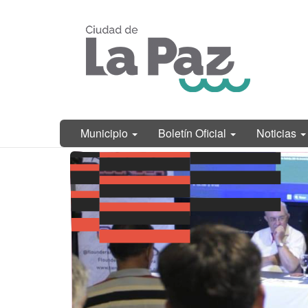
Ir
Municipalidad
al
de La Paz,
contenido
Entre Ríos
principal
Municipio
Boletín Oficial
Noticias
Contenido
principal