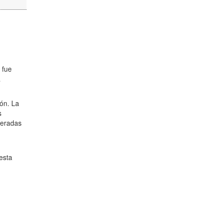
 fue
a
ión. La
s
peradas
iesta