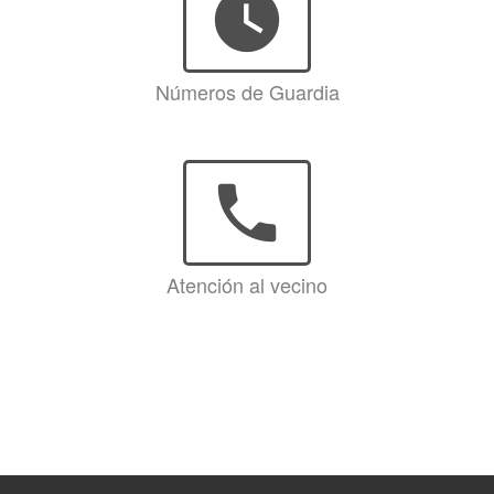
watch_later
Números de Guardia
phone
Atención al vecino