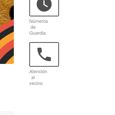
watch_later
Números
de
Guardia
phone
Atención
al
vecino