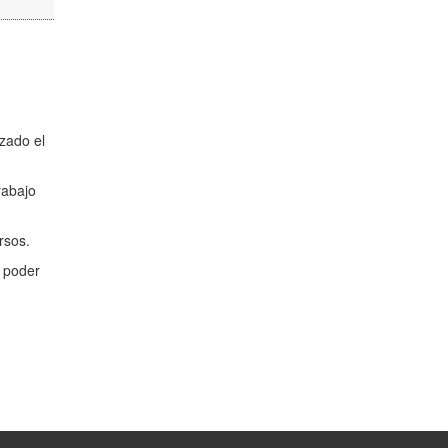
zado el
rabajo
rsos.
a poder