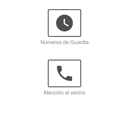
watch_later
Números de Guardia
phone
Atención al vecino