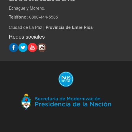
Echague y Moreno.
Teléfono:
0800-444-5585
Ciudad de La Paz |
Provincia de Entre Ríos
Redes sociales
(A
en
ve