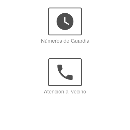
watch_later
Números de Guardia
phone
Atención al vecino