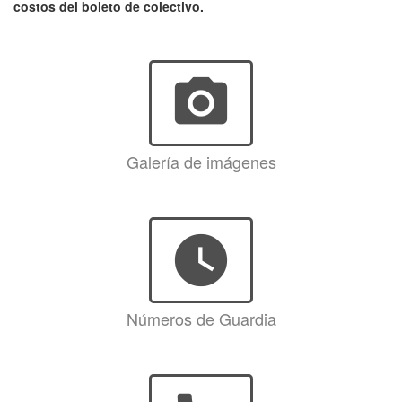
costos del boleto de colectivo.
photo_camera
Galería de imágenes
watch_later
Números de Guardia