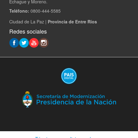
Echague y Moreno.
Teléfono:
0800-444-5585
Ciudad de La Paz |
Provincia de Entre Ríos
Redes sociales
(A
en
ve
nu