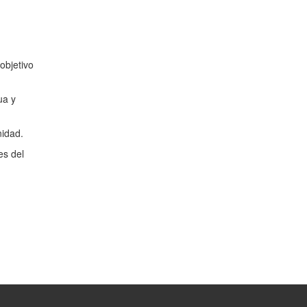
objetivo
ua y
nidad.
es del