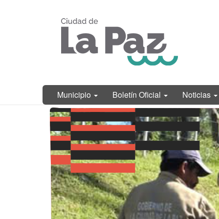
Ir
Municipalidad
al
de La Paz,
contenido
Entre Ríos
principal
Municipio
Boletín Oficial
Noticias
Contenido
principal