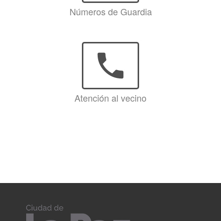
Números de Guardia
phone
Atención al vecino