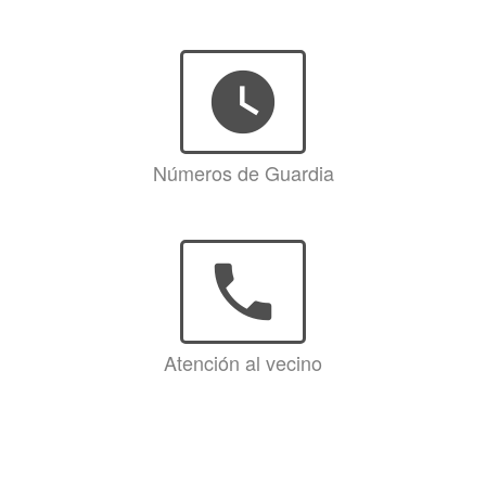
watch_later
Números de Guardia
phone
Atención al vecino