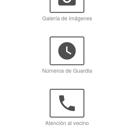
Galería de imágenes
watch_later
Números de Guardia
phone
Atención al vecino