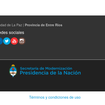
udad de La Paz |
Provincia de Entre Ríos
des sociales
(Abre
en
ventana
nueva)
(Abre
Términos y condiciones de uso
en