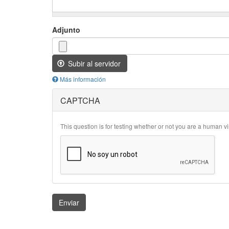
Adjunto
Subir al servidor
Más información
Los
CAPTCHA
archivos
deben
ser
menores
This question is for testing whether or not you are a human 
que
2
MB
.
Tipos
de
archivo
permitidos:
gif
Enviar
jpg
jpeg
png